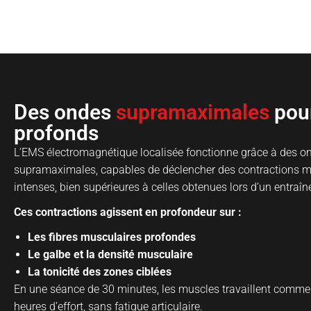
sculpter le corps, renforcer les muscles pro
en un minimum d
Des ondes
supramaximales
pou
profonds
L’EMS électromagnétique localisée fonctionne grâce à des 
supramaximales, capables de déclencher des contractions 
intenses, bien supérieures à celles obtenues lors d’un entraî
Ces contractions agissent en profondeur sur :
Les fibres musculaires profondes
Le galbe et la densité musculaire
La tonicité des zones ciblées
En une séance de 30 minutes, les muscles travaillent comme 
heures d’effort, sans fatigue articulaire.