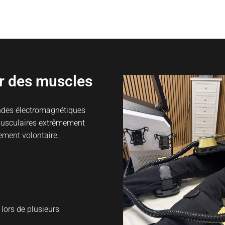
fonds et raffermir la peau, le tout
e temps.
r des muscles
ondes électromagnétiques
musculaires extrêmement
nement volontaire.
lors de plusieurs