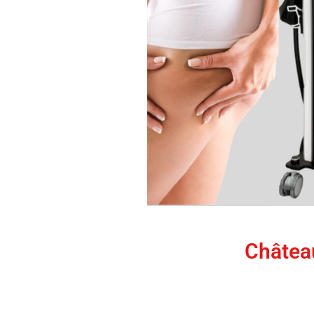
Nouvelle technologie de remo
Concept Fitness à
Châtea
CF7 Concept Fitness vous propose une te
associant électromagnétisme localisé 