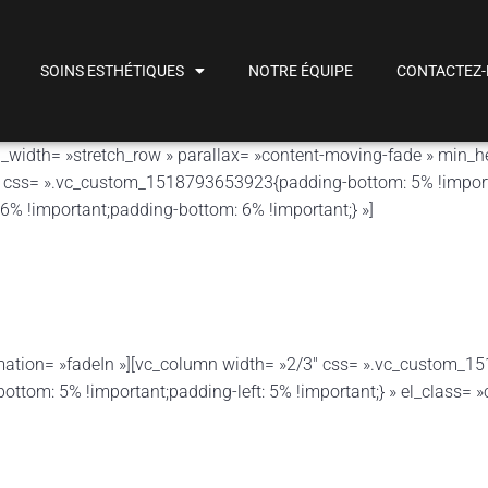
SOINS ESTHÉTIQUES
NOTRE ÉQUIPE
CONTACTEZ
_width= »stretch_row » parallax= »content-moving-fade » min_h
 » css= ».vc_custom_1518793653923{padding-bottom: 5% !importa
 !important;padding-bottom: 6% !important;} »]
imation= »fadeIn »][vc_column width= »2/3″ css= ».vc_custom_
ottom: 5% !important;padding-left: 5% !important;} » el_class= »