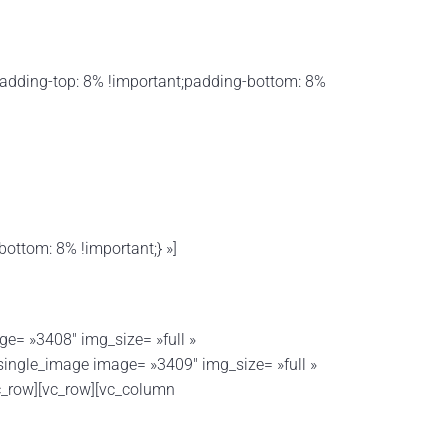
adding-top: 8% !important;padding-bottom: 8%
ttom: 8% !important;} »]
e= »3408″ img_size= »full »
single_image image= »3409″ img_size= »full »
vc_row][vc_row][vc_column