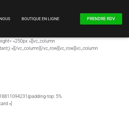
PRENDRE RDV
-NOUS
BOUTIQUE EN LIGNE
eight= »250px »][vc_column
nt;} »][/vc_column][/vc_row][vc_row][vc_column
1518811094231{padding-top: 5%
card »]