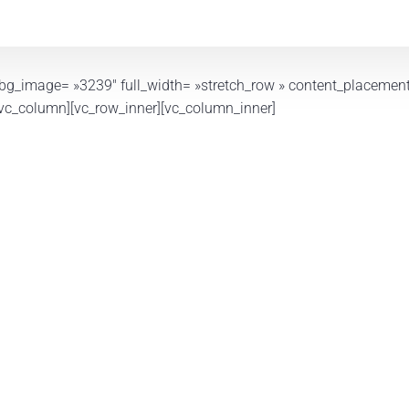
bg_image= »3239″ full_width= »stretch_row » content_placement
[vc_column][vc_row_inner][vc_column_inner]