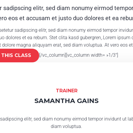
r sadipscing elitr, sed diam nonumy eirmod tempor
ero eos et accusam et justo duo dolores et ea reb
etetur sadipscing elitr, sed diam nonumy eirmod tempor invidun
o dolores et ea rebum. Stet clita kasd gubergren,.Lorem ipsum do
 dolore magna aliquyam erat, sed diam voluptua. At vero eos et
[/vc_column][vc_column width= »1/3″]
T THIS CLASS
TRAINER
SAMANTHA GAINS
 sadipscing elitr, sed diam nonumy eirmod tempor invidunt ut la
diam voluptua.