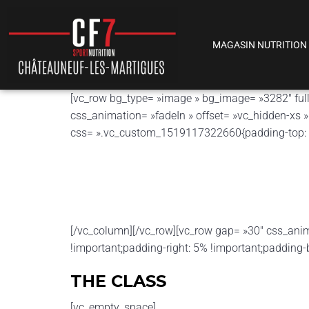
MAGASIN NUTRITION
[vc_row bg_type= »image » bg_image= »3282″ full
css_animation= »fadeIn » offset= »vc_hidden-xs
css= ».vc_custom_1519117322660{padding-top: 6%
[/vc_column][/vc_row][vc_row gap= »30″ css_an
!important;padding-right: 5% !important;padding-b
THE CLASS
[vc_empty_space]