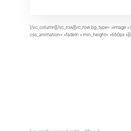
[/vc_column][/vc_row][vc_row bg_type= »image » 
css_animation= »fadeIn » min_height= »660px »]