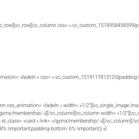
/vc_row][vc_row][vc_column css= ».vc_custom_1518958458399{p
imation= »fadeIn » css= ».vc_custom_1519117813120{padding-bo
mn css_animation= »fadeIn » width= »1/2″][vc_single_image imag
 »/gymx/membership/ »][/vc_column][vc_column width= »1/2″][vc_
» el_class= »card » link= »/gymx/membership/ »][/vc_column][/
 !important;padding-bottom: 6% !important;} »]