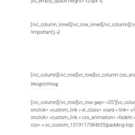
[vc_empty_space height= »25px »]
[/vc_column_inner][/vc_row_inner][/vc_column][
!important;} »]
[/vc_column][/vc_row][vc_row][vc_column css_an
Weightlifting
[/vc_column][/vc_row][vc_row gap= »35″][vc_colu
onclick= »custom_link » el_class= »card » link=
onclick= »custom_link » css_animation= »fadeIn 
css= ».vc_custom_1519117384655{padding-top: 8%